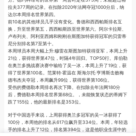
拉夫377周的记录。在扣除2020年法网夺冠1000分后，纳
达尔本周排名世界第四。
前10名的其他球员几乎没有变化。鲁德和西西帕斯排名互
换，升至世界第五，西西帕斯跌至世界第六。阿尔卡拉斯、
卢布列夫、阿利亚西姆和刚刚在斯图加特获得冠军的贝雷蒂
尼分别排名第7至第十。
本周球员本周大幅上升:穆雷在斯图加特获得亚军，本周上升
21位，获得世界第47位，时隔4年回归。TOP50行。库伯勒
在奥兰多挑战赛决赛中输给了吴一冰，本周上升了19位，获
得了世界第100名。范莱特·霍温在 斯海尔托·亨博斯击败梅
德韦杰夫夺冠，本周飙升99位，获得世界第106位。
受伤的费德勒本周排名再次下降。在扣除去年法网180分
后，费德勒本周排名世界第68位。，未能恢复状态的蒂姆下
跌了155位，他的最新排名是353位。
对于中国选手来说，上周获得奥兰多冠军的吴一冰获得了
100分，本周他的排名从617位飙升至334位。本周，年轻选
手的排名上升了12位，排名第394位，这是他职业生涯中的