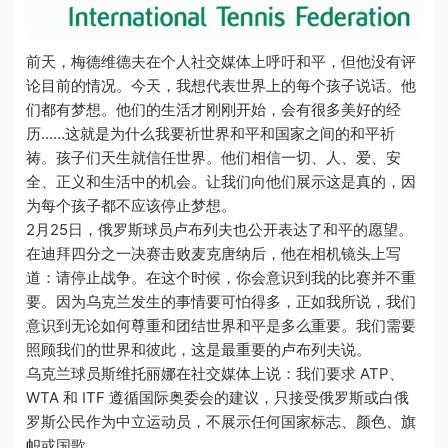
前天，梅德维德夫在个人社交媒体上呼吁和平，但他没有评
论目前的情况。今天，我想代表世界上的每个孩子说话。他
们都有梦想。他们的生活才刚刚开始，会有很多美好的经
历……这就是为什么我要祈世界和平和国家之间的和平祈
祷。孩子们天生就信任世界。他们相信一切、人、爱、安
全、正义和生活中的机会。让我们向他们展示这是真的，因
为每个孩子都不应该停止梦想。
2月25日，俄罗斯球员卢布列夫也公开表达了和平的愿望。
在迪拜四分之一决赛击败麦克唐纳后，他在相机镜头上写
道：请停止战争。在这个时候，你会意识到我的比赛并不重
要。因为乌克兰发生的事情要可怕得多，正如我所说，我们
意识到无论如何尊重和团结世界和平是多么重要。我们需要
照顾我们的世界和彼此，这是最重要的卢布列夫说。
乌克兰球员斯维托丽娜在社交媒体上说：我们要求 ATP、
WTA 和 ITF 遵循国际奥委会的建议，只接受俄罗斯或白俄
罗斯公民作为中立运动员，不展示任何国家标志、颜色、旗
帜或国歌。