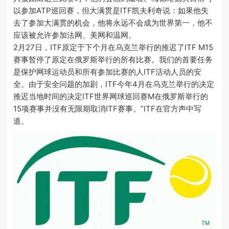
以参加ATP巡回赛，但大满贯是ITF凯夫利奇说：如果他失
去了参加大满贯的机会，他将永远不会成为世界第一，他不
应该被允许参加法网、美网和温网。
2月27日，ITF原定于下个月在乌克兰举行的推迟了ITF M15
赛事暂停了原定在俄罗斯举行的所有比赛。我们的首要任务
是保护网球运动员和所有参加比赛的人ITF活动人员的安
全。由于安全问题的加剧，ITF今年4月在乌克兰举行的决定
推迟当地时间的决定ITF世界网球巡回赛M在俄罗斯举行的
15项赛事并没有无限期取消ITF赛事。”ITF在官方声中写
道。