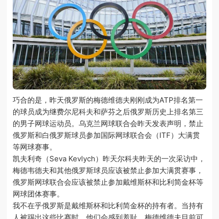
巧合的是，昨天俄罗斯的梅德维德夫刚刚成为ATP排名第一
的球员成为继费尔尼科夫和萨芬之后俄罗斯历史上排名第三
的男子网球运动员。乌克兰网球联合会昨天发表声明，禁止
俄罗斯和白俄罗斯球员参加国际网球联合会（ITF）大满贯
等网球赛事。
凯夫利奇（Seva Kevlych）昨天尔科夫昨天的一次采访中，
梅德韦德夫和其他俄罗斯球员应该被禁止参加大满贯赛事，
俄罗斯网球联合会应该被禁止参加戴维斯杯和比利简金杯等
网球团体赛事。
我不在乎俄罗斯是戴维斯杯和比利简金杯的持有者。当持有
人被踢出这些比赛时，他们会感到羞耻。梅德维德夫目前可