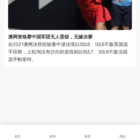
澳网资格赛中国军团无人晋级，无缘决赛
在2021澳网决胜轮较量中逯佳境以0比6、1比6不敌英国选
手琼斯，上轮淘汰布沙尔的袁悦则以6比7、3比6不敌法国
选手帕奎特。
首页
咨询
推荐
我的