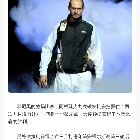
慕尼黑的整场比赛，阿根廷人九次破发机会把握住了两
次并且没有让对手获得一个破发点，最终轻松获得了本场比
赛的胜利。
另外法拉则获得了在三月打进印第安维尔斯赛第三轮后