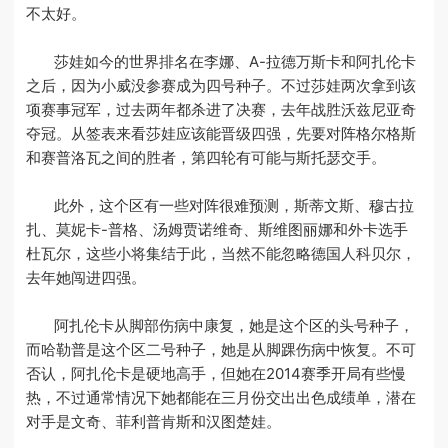
不太好。
莎娃如今的世界排名在李娜、A-拉德万斯卡和阿扎伦卡
之后，因为小威没参赛成为四号种子。不过莎娃两次拿到该
项赛事冠军，过去两年都杀进了决赛，去年战胜沃兹尼亚奇
夺冠。从签表来看莎娃应该能晋级四强，先要对阵格尔格斯
和赛普洛瓦之间的胜者，第四轮有可能与斯托瑟交手。
此外，这个区有一些对阵很难预测，斯蒂文斯、穆古拉
扎、莫妮卡-普格、汤姆贾诺维奇、斯维图丽娜和外卡选手
杜瓦尔，这些小将集结于此，当然不能忽略德国人科贝尔，
去年她闯进四强。
阿扎伦卡从脚部伤病中康复，她是这个区的头号种子，
而哈勒普是这个区二号种子，她是从脚踝伤病中恢复。不可
否认，阿扎伦卡是硬地高手，但她在2014赛季开局有些慢
热，不过通常情况下她都能在三月份交出出色成绩单，潜在
对手是文奇、菲利普肯斯和汉图楚娃。