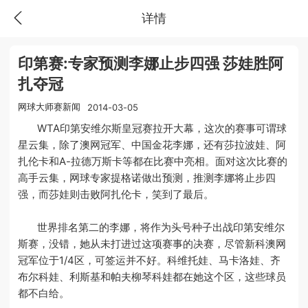
详情
印第赛:专家预测李娜止步四强 莎娃胜阿
扎夺冠
网球大师赛新闻
2014-03-05
WTA印第安维尔斯皇冠赛拉开大幕，这次的赛事可谓球
星云集，除了澳网冠军、中国金花李娜，还有莎拉波娃、阿
扎伦卡和A-拉德万斯卡等都在比赛中亮相。面对这次比赛的
高手云集，网球专家提格诺做出预测，推测李娜将止步四
强，而莎娃则击败阿扎伦卡，笑到了最后。
世界排名第二的李娜，将作为头号种子出战印第安维尔
斯赛，没错，她从未打进过这项赛事的决赛，尽管新科澳网
冠军位于1/4区，可签运并不好。科维托娃、马卡洛娃、齐
布尔科娃、利斯基和帕夫柳琴科娃都在她这个区，这些球员
都不白给。