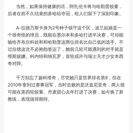
当然，如果保持健康的话，阿扎伦卡将与哈勒普较量，
后者在前不久结束的多哈站夺冠，给人们留下了深刻印象。
A-拉德万斯卡身为2号种子镇守这个区，波兰姑娘是一
个很奇怪的球员，既能在墨尔本和多哈打进半决赛，可却能
输给齐布尔科娃和和哈勒普这两位排名比自己低的选手。不
过拉德这次不必抱怨签运了，她前几轮可能遇到的对手就是
维斯妮娜、科内特和纳瓦罗，首轮或许与瑞士天才少女本西
奇对阵。
千万别忘了扬科维奇，尽管她只是世界排名第8，但在
2010年拿到过赛事冠军，当时击败的是沃兹尼亚奇，两人很
可能在第四轮较量。丹麦甜心去年打进了决赛，如今换了新
教练，表现值得期待。