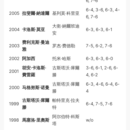
6, 7-6
6-4, 3-6, 6-3, 4-
2005
拉斐爾·納達爾
基列莫·科里亚
6, 7-6
大衛·納爾班迪
2004
卡洛斯·莫亚
6-3, 6-3, 6-1
安
费利克斯·曼迪
2003
罗杰·费德勒
7-5, 6-2, 7-6
雅
2002
阿加西
托米·哈斯
6-3, 6-3, 6-0
胡安·卡洛斯·
古斯塔沃·庫爾
3-6, 6-1, 2-6, 6-
2001
費雷羅
滕
4, 6-2
古斯塔沃·庫爾
6-3, 4-6, 6-4, 6-
2000
马格努斯·诺曼
滕
4
古斯塔沃·庫爾
帕特里克·拉夫
1999
6-4, 7-5, 7-6
滕
特
阿尔伯特·科斯
1998
馬塞洛·里奧斯
w/o
塔