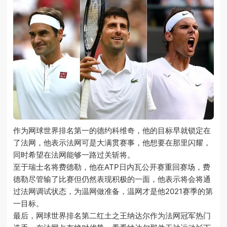
作为网球世界排名第一的德约科维奇，他的目标早就锁定在
了法网，他表示法网可是大满贯赛事，他想要在那里闪耀，
同时希望在法网能够一路过关斩将。
至于瑞士名将费德勒，他在ATP日内瓦公开赛重回赛场，费
德勒尽管输了比赛但仍然表现积极的一面，他表示将会将通
过法网调试状态，为温网做准备，温网才是他2021赛季的第
一目标。
最后，网球世界排名第二红土之王纳达尔作为法网冠军热门