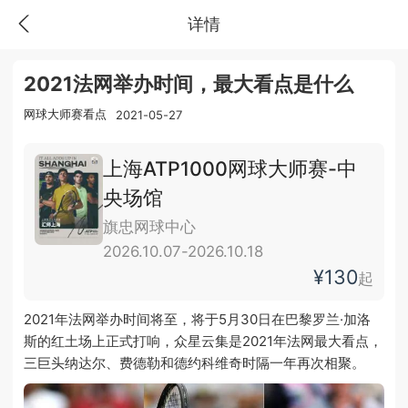
详情
2021法网举办时间，最大看点是什么
网球大师赛看点
2021-05-27
上海ATP1000网球大师赛-中
央场馆
旗忠网球中心
2026.10.07-2026.10.18
¥130
起
2021年法网举办时间将至，将于5月30日在巴黎罗兰·加洛
斯的红土场上正式打响，众星云集是2021年法网最大看点，
三巨头纳达尔、费德勒和德约科维奇时隔一年再次相聚。