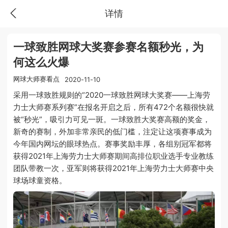
详情
一球致胜网球大奖赛参赛名额秒光，为
何这么火爆
网球大师赛看点
2020-11-10
采用一球致胜规则的“2020一球致胜网球大奖赛——上海劳
力士大师赛系列赛”在报名开启之后，所有472个名额很快就
被“秒光”，吸引力可见一斑。一球致胜大奖赛高额的奖金，
新奇的赛制，外加非常亲民的低门槛，注定让这项赛事成为
今年国内网坛的眼球热点。赛事奖励丰厚，各组别冠军都将
获得2021年上海劳力士大师赛期间高排位职业选手专业教练
团队带教一次，亚军则将获得2021年上海劳力士大师赛中央
球场球童资格。