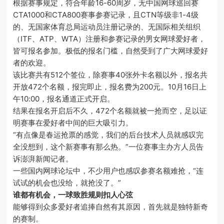
根据赛事规定，符合年龄16-60周岁，无中国网球巡回赛
CTA1000和CTA800赛事参赛记录，且CTN等级非1-4级
的、无国家体育总局运动员注册记录的、无国际相关组织
（ITF、ATP、WTA）注册和参赛记录的男女网球爱好者，
皆可报名参加。极低的报名门槛，自然受到了广大网球爱好
者的欢迎。
该比赛共有512个签位，除赛事40张外卡名额以外，报名共
开放472个名额，报完即止，报名费为200元。10月16日上
午10:00，报名通道正式开启。
结果在报名开启后不久，472个名额就被一抢而空，足以证
明赛事在爱好者中间的巨大吸引力。
“有点像是春运抢票的感觉，我们的后台技术人员就感叹完
全没想到，这个新赛事有那么热。”一位赛事主办方人员告
诉澎湃新闻记者。
一些国内网球论坛中，不少用户也感叹参赛名额难抢，“连
试试的机会也没给，就抢没了。”
谁都有机会，一球致胜规则扣人心弦
能够得到众多爱好者追捧自然有其原因，首先就是独特新奇
的赛制。