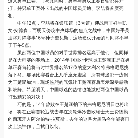
进入男单正赛。而与此同时，男单与男双正赛首轮都将开
打，持男单正赛外卡出战的中国球员吴迪、李喆将首度亮
相。
中午12点，李喆将在银联馆（3号馆）迎战南非好手凯
文·安德森，而明天傍晚中央球场的焦点之战中，中国好手吴
迪将对阵赛事16号种子奎瓦斯，这场硬仗开始的时间将不早
于下午5点。
虽然两位中国球员的对手世界排名远高于他们，但同样
是在大师赛的赛场上，2014年中国外卡球员王楚涵正是在男
单正赛首轮将当时世界排名第17位的意大利名将弗格尼尼挑
落下马。那场比赛看台上几乎座无虚席，所有球迷都一边倒
为王楚涵加油，现场热烈的气氛让王楚涵赛后表示深受感动
和鼓舞。希望明天，中国球迷的热情也能激励两位中国球员
打出精彩的对决！
巧的是，14年曾败在王楚涵拍下的弗格尼尼明日也将出
场，将在正赛首轮迎战去年在次轮爆冷击败瑞士天王费德勒
的西班牙人阿尔伯特·拉莫斯，去年的这匹大黑马今年能否再
次上演神作，且拭目以待。