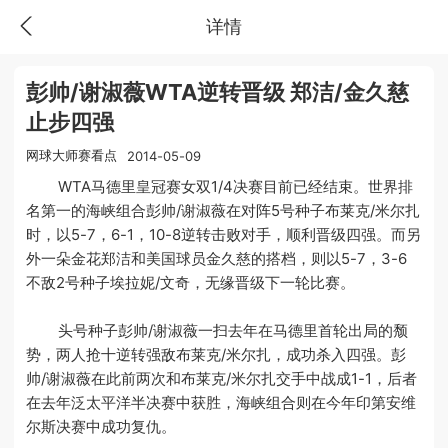
详情
彭帅/谢淑薇WTA逆转晋级 郑洁/金久慈
止步四强
网球大师赛看点
2014-05-09
WTA马德里皇冠赛女双1/4决赛目前已经结束。世界排
名第一的海峡组合彭帅/谢淑薇在对阵5号种子布莱克/米尔扎
时，以5-7，6-1，10-8逆转击败对手，顺利晋级四强。而另
外一朵金花郑洁和美国球员金久慈的搭档，则以5-7，3-6
不敌2号种子埃拉妮/文奇，无缘晋级下一轮比赛。
头号种子彭帅/谢淑薇一扫去年在马德里首轮出局的颓
势，两人抢十逆转强敌布莱克/米尔扎，成功杀入四强。彭
帅/谢淑薇在此前两次和布莱克/米尔扎交手中战成1-1，后者
在去年泛太平洋半决赛中获胜，海峡组合则在今年印第安维
尔斯决赛中成功复仇。