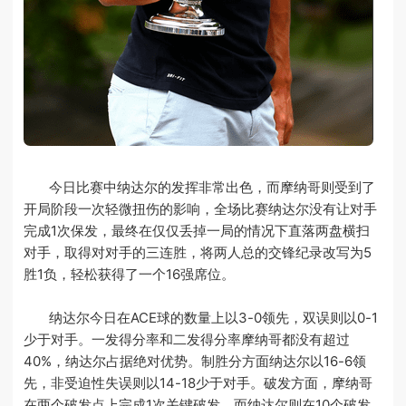
今日比赛中纳达尔的发挥非常出色，而摩纳哥则受到了
开局阶段一次轻微扭伤的影响，全场比赛纳达尔没有让对手
完成1次保发，最终在仅仅丢掉一局的情况下直落两盘横扫
对手，取得对对手的三连胜，将两人总的交锋纪录改写为5
胜1负，轻松获得了一个16强席位。
纳达尔今日在ACE球的数量上以3-0领先，双误则以0-1
少于对手。一发得分率和二发得分率摩纳哥都没有超过
40%，纳达尔占据绝对优势。制胜分方面纳达尔以16-6领
先，非受迫性失误则以14-18少于对手。破发方面，摩纳哥
在两个破发点上完成1次关键破发，而纳达尔则在10个破发