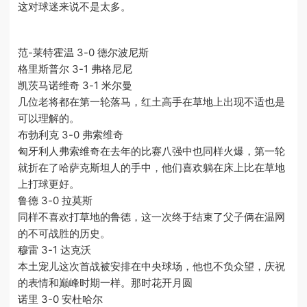
这对球迷来说不是太多。
范-莱特霍温 3-0 德尔波尼斯
格里斯普尔 3-1 弗格尼尼
凯茨马诺维奇 3-1 米尔曼
几位老将都在第一轮落马，红土高手在草地上出现不适也是
可以理解的。
布勃利克 3-0 弗索维奇
匈牙利人弗索维奇在去年的比赛八强中也同样火爆，第一轮
就折在了哈萨克斯坦人的手中，他们喜欢躺在床上比在草地
上打球更好。
鲁德 3-0 拉莫斯
同样不喜欢打草地的鲁德，这一次终于结束了父子俩在温网
的不可战胜的历史。
穆雷 3-1 达克沃
本土宠儿这次首战被安排在中央球场，他也不负众望，庆祝
的表情和巅峰时期一样。那时花开月圆
诺里 3-0 安杜哈尔