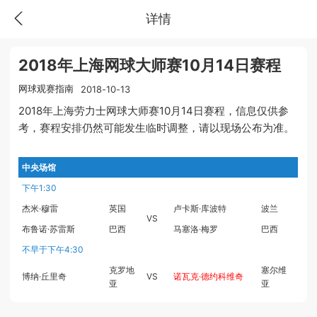
详情
2018年上海网球大师赛10月14日赛程
网球观赛指南
2018-10-13
2018年上海劳力士网球大师赛10月14日赛程，信息仅供参
考，赛程安排仍然可能发生临时调整，请以现场公布为准。
中央场馆
下午1:30
杰米·穆雷
英国
卢卡斯·库波特
波兰
VS
布鲁诺·苏雷斯
巴西
马塞洛·梅罗
巴西
不早于下午4:30
克罗地
塞尔维
博纳·丘里奇
VS
诺瓦克·德约科维奇
亚
亚