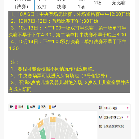
2场
无比赛
（决赛）
双打
决赛
1场
1、10月6日：中央赛场无比赛，外场资格赛中午12:00开始
2、10月7日-12日：首场比赛下午1:30开始
3、10月13日：下午1:00一场双打半决赛，第一场单打半
决赛不早于下午4:30，第二场单打半决赛不早于晚上8:00
4、10月14日：下午1:00双打决赛，单打决赛不早于下午
4:30
注：
1、赛程可能会根据不同情况作相应调整。
2、中央赛场票可以进入所有场地（3号馆除外）。
3、不满3岁的儿童及婴儿谢绝入场, 3岁以上儿童全票并应
有成人陪同